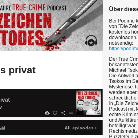
Über dies
Bei Podimo kö
von "Die Zei
kostenlos hör
downloaden.
notwendig:
https://podi
Der True Cri
bekanntestem
s privat
Michael Tsok
Die Antwort a
Tsokos im Se
Mysteriöse T
werden ebens
schreckliche
ivat
In „Die Zeic
w
Podcast mit 
echte Krimin
und Aufkläru
beteiligt war.
All episodes
›
Rechtsmedizin
Puzzleteile 