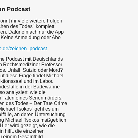
en Podcast
nnt ihr viele weitere Folgen
chen des Todes" komplett
en. Dafür einfach nur die App
 Keine Anmeldung oder Abo
mo.de/zeichen_podcast
me Podcast mit Deutschlands
 Rechtsmediziner Professor
os. Unfall, Suizid oder Mord?
uf diese Frage findet Michael
ktionssaal und im Labor.
odesfälle in der Badewanne
o analysiert, wie die
n Taten eines Serienmörders.
hen des Todes – Der True Crime
Michael Tsokos“ geht es um
alfälle, an deren Untersuchung
ng Michael Tsokos maßgeblich
 Hier wird gezeigt, wie die
 hilft, die einzelnen
zu einem Gesamtbild