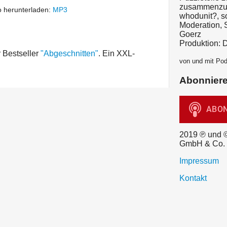
zusammenzufü
 herunterladen:
MP3
whodunit?, 
Moderation, 
Goerz
Produktion: 
r Bestseller
"Abgeschnitten"
. Ein XXL-
von und mit Po
Abonnier
2019 ℗ und 
GmbH & Co.
Impressum
Kontakt