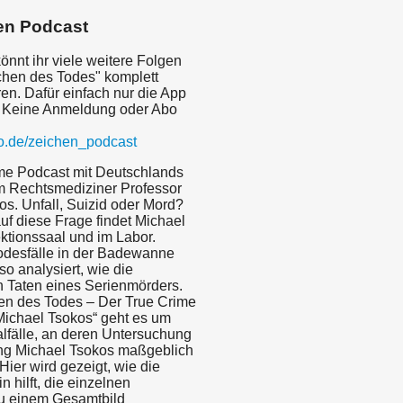
en Podcast
nnt ihr viele weitere Folgen
chen des Todes" komplett
en. Dafür einfach nur die App
 Keine Anmeldung oder Abo
mo.de/zeichen_podcast
me Podcast mit Deutschlands
 Rechtsmediziner Professor
os. Unfall, Suizid oder Mord?
uf diese Frage findet Michael
ktionssaal und im Labor.
odesfälle in der Badewanne
o analysiert, wie die
n Taten eines Serienmörders.
hen des Todes – Der True Crime
Michael Tsokos“ geht es um
alfälle, an deren Untersuchung
ng Michael Tsokos maßgeblich
 Hier wird gezeigt, wie die
 hilft, die einzelnen
zu einem Gesamtbild