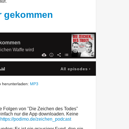
auf.
er gekommen
gekommen
ichen Waffe wird
All episodes
›
 herunterladen:
MP3
re Folgen von "Die Zeichen des Todes"
 einfach nur die App downloaden. Keine
:
https://podimo.de/zeichen_podcast
nden: Es ist ein grausiger Fund, den ein