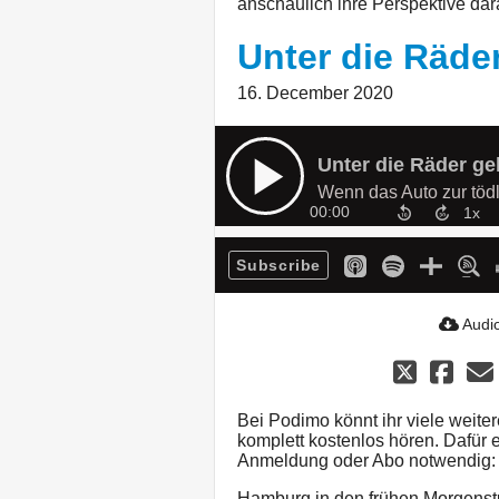
anschaulich ihre Perspektive dar
Unter die Räd
16. December 2020
Unter die Räder 
Wenn das Auto zur tödl
00:00
Subscribe
Audio
Bei Podimo könnt ihr viele weite
komplett kostenlos hören. Dafür
Anmeldung oder Abo notwendig
Hamburg in den frühen Morgenstu