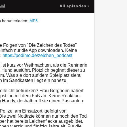
All episodes
›
 herunterladen:
MP3
re Folgen von "Die Zeichen des Todes"
 einfach nur die App downloaden. Keine
 :
https://podimo.de/zeichen_podcast
st kurz vor Weihnachten, als die Rentnerin
n Hund ausführt. Plötzlich beginnt dieser zu
um. Was sie dort auf dem Spielplatz sieht,
n im Sandkasten liegt ein nahezu
 vielleicht betrunken? Frau Bergheim nähert
pst ihn mit dem Fuß an. Keine Reaktion.
 Handy, deshalb ruft sie einen Passanten
Polizei am Einsatzort, gefolgt von
ie zwei Notärzte können nur noch den Tod
per hat bereits Leichenflecke ausgebildet.
n vierzig und fünfzig Jahre alt. Für die