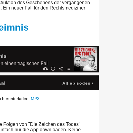
struktion des Geschehens der vergangenen
 Ein neuer Fall für den Rechtsmediziner
eimnis
nis
n einen tragischen Fall
All episodes
›
 herunterladen:
MP3
re Folgen von "Die Zeichen des Todes"
 einfach nur die App downloaden. Keine