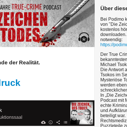
Über dies
Bei Podimo kö
von "Die Zei
kostenlos hör
downloaden.
notwendig:
https://podi
Der True Cri
bekanntestem
e der Realität.
Michael Tsok
Die Antwort a
Tsokos im Se
Mysteriöse T
druck
werden ebens
schreckliche
In „Die Zeic
Podcast mit 
echte Krimin
k
und Aufkläru
beteiligt war.
uktionssaal
Rechtsmedizin
Puzzleteile 