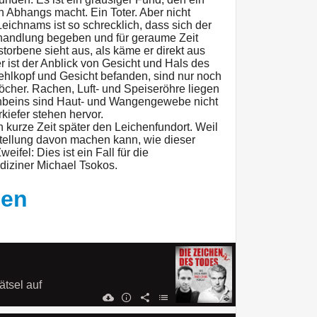
n Abhangs macht. Ein Toter. Aber nicht
Leichnams ist so schrecklich, dass sich der
ehandlung begeben und für geraume Zeit
storbene sieht aus, als käme er direkt aus
r ist der Anblick von Gesicht und Hals des
ehlkopf und Gesicht befanden, sind nur noch
öcher. Rachen, Luft- und Speiseröhre liegen
chbeins sind Haut- und Wangengewebe nicht
iefer stehen hervor.
n kurze Zeit später den Leichenfundort. Weil
tellung davon machen kann, wie dieser
eifel: Dies ist ein Fall für die
iziner Michael Tsokos.
hen
ätsel auf