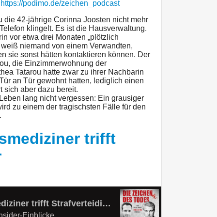
:
https://podimo.de/zeichen_podcast
 die 42-jährige Corinna Joosten nicht mehr
elefon klingelt. Es ist die Hausverwaltung.
arin vor etwa drei Monaten „plötzlich
ng weiß niemand von einem Verwandten,
n sie sonst hätten kontaktieren können. Der
tarou, die Einzimmerwohnung der
hea Tatarou hatte zwar zu ihrer Nachbarin
Tür an Tür gewohnt hatten, lediglich einen
t sich aber dazu bereit.
 Leben lang nicht vergessen: Ein grausiger
rd zu einem der tragischsten Fälle für den
.
smediziner trifft
r
(Spezial) Rechtsmediziner trifft Strafverteidiger
nsider-Einblicke