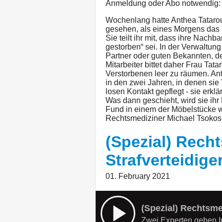
Anmeldung oder Abo notwendig
Wochenlang hatte Anthea Tatarou
gesehen, als eines Morgens das T
Sie teilt ihr mit, dass ihre Nachb
gestorben“ sei. In der Verwaltu
Partner oder guten Bekannten, de
Mitarbeiter bittet daher Frau Ta
Verstorbenen leer zu räumen. Ant
in den zwei Jahren, in denen sie 
losen Kontakt gepflegt - sie erklär
Was dann geschieht, wird sie ihr
Fund in einem der Möbelstücke wi
Rechtsmediziner Michael Tsokos
(Spezial) Recht
Strafverteidige
01. February 2021
Zwei Experten geben I