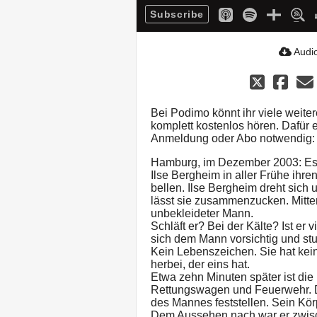
Subscribe
Audio
Bei Podimo könnt ihr viele weite
komplett kostenlos hören. Dafür
Anmeldung oder Abo notwendig:
Hamburg, im Dezember 2003: Es i
Ilse Bergheim in aller Frühe ihre
bellen. Ilse Bergheim dreht sich 
lässt sie zusammenzucken. Mitte
unbekleideter Mann.
Schläft er? Bei der Kälte? Ist er
sich dem Mann vorsichtig und stu
Kein Lebenszeichen. Sie hat kein
herbei, der eins hat.
Etwa zehn Minuten später ist die 
Rettungswagen und Feuerwehr. D
des Mannes feststellen. Sein Kör
Dem Aussehen nach war er zwische