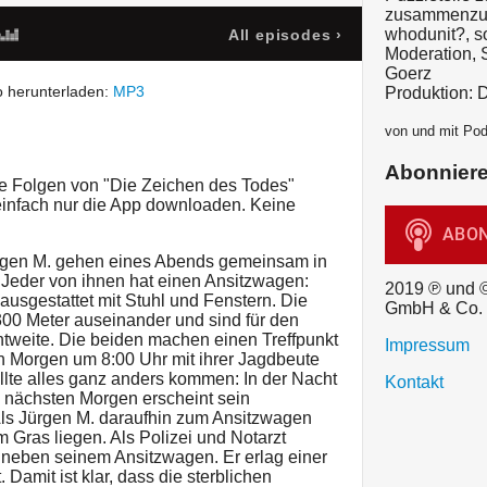
zusammenzufü
whodunit?, 
All episodes
›
Moderation, 
Goerz
 herunterladen:
MP3
Produktion: 
von und mit Po
Abonnier
re Folgen von "Die Zeichen des Todes"
 einfach nur die App downloaden. Keine
ürgen M. gehen eines Abends gemeinsam in
. Jeder von ihnen hat einen Ansitzwagen:
2019 ℗ und 
ausgestattet mit Stuhl und Fenstern. Die
GmbH & Co.
00 Meter auseinander und sind für den
htweite. Die beiden machen einen Treffpunkt
Impressum
n Morgen um 8:00 Uhr mit ihrer Jagdbeute
ollte alles ganz anders kommen: In der Nacht
Kontakt
 nächsten Morgen erscheint sein
 Als Jürgen M. daraufhin zum Ansitzwagen
im Gras liegen. Als Polizei und Notarzt
tot neben seinem Ansitzwagen. Er erlag einer
 Damit ist klar, dass die sterblichen